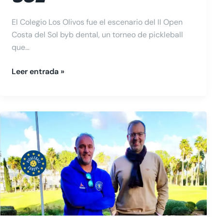
El Colegio Los Olivos fue el escenario del II Open
Costa del Sol byb dental, un torneo de pickleball
que…
Leer entrada »
El
auge
del
pickleball:
una
entrevista
exclusiva