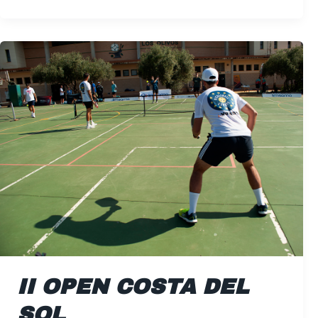
II
Open
Costa
del
Sol
II OPEN COSTA DEL
SOL