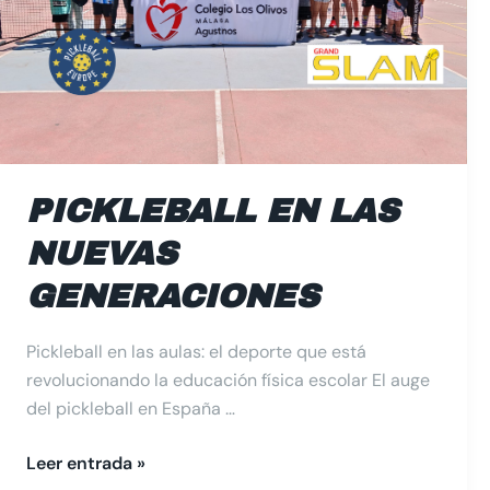
PICKLEBALL EN LAS
NUEVAS
GENERACIONES
Pickleball en las aulas: el deporte que está
revolucionando la educación física escolar El auge
del pickleball en España …
Leer entrada »