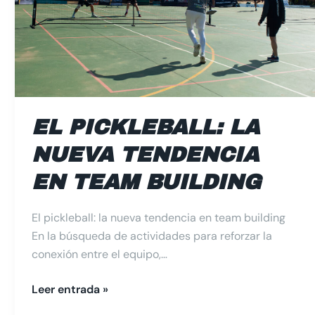
en
Team
Building
EL PICKLEBALL: LA
NUEVA TENDENCIA
EN TEAM BUILDING
El pickleball: la nueva tendencia en team building
En la búsqueda de actividades para reforzar la
conexión entre el equipo,…
Leer entrada »