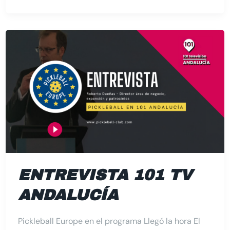
Entrevista
101
TV
Andalucía
ENTREVISTA 101 TV
ANDALUCÍA
Pickleball Europe en el programa Llegó la hora El