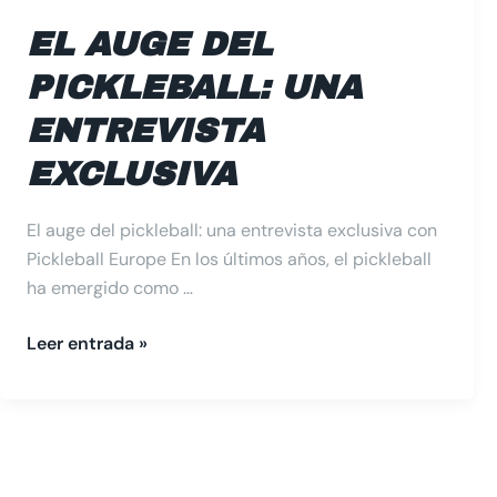
EL AUGE DEL
PICKLEBALL: UNA
ENTREVISTA
EXCLUSIVA
El auge del pickleball: una entrevista exclusiva con
Pickleball Europe En los últimos años, el pickleball
ha emergido como …
Leer entrada »