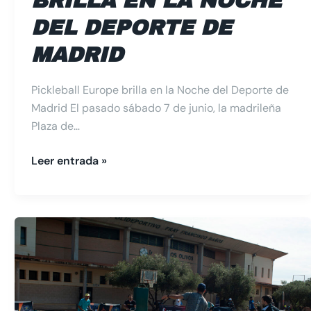
BRILLA EN LA NOCHE
DEL DEPORTE DE
MADRID
Pickleball Europe brilla en la Noche del Deporte de
Madrid El pasado sábado 7 de junio, la madrileña
Plaza de…
Leer entrada »
El
Pickleball:
La
Nueva
Tendencia