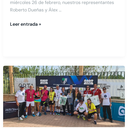
miércoles 26 de febrero, nuestros representantes
Roberto Dueñas y Álex …
Leer entrada »
Open
Pickleball
Málaga
2024