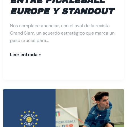
ENTRE PICKLEBALL
EUROPE Y STANDOUT
Nos complace anunciar, con el aval de la revista
Grand Slam, un acuerdo estratégico que marca un
paso crucial para…
Leer entrada »
Entrevista
de
Álex
Serrano
en