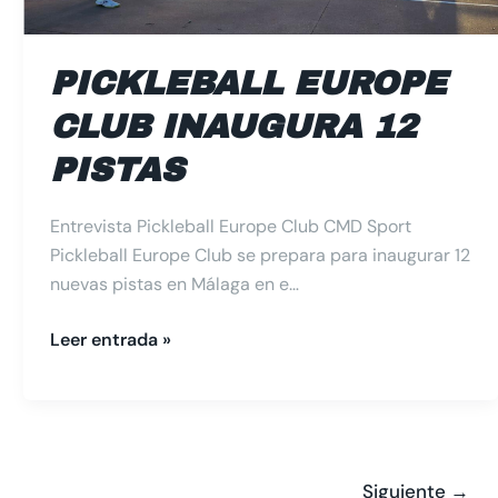
PICKLEBALL EUROPE
CLUB INAUGURA 12
PISTAS
Entrevista Pickleball Europe Club CMD Sport
Pickleball Europe Club se prepara para inaugurar 12
nuevas pistas en Málaga en e…
Leer entrada »
Siguiente
→