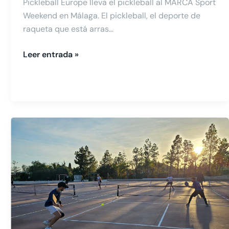
Pickleball Europe lleva el pickleball al MARCA Sport
Weekend en Málaga. El pickleball, el deporte de
raqueta que está arras…
Leer entrada »
Pickleball
Europe
Club
inaugura
12
pistas