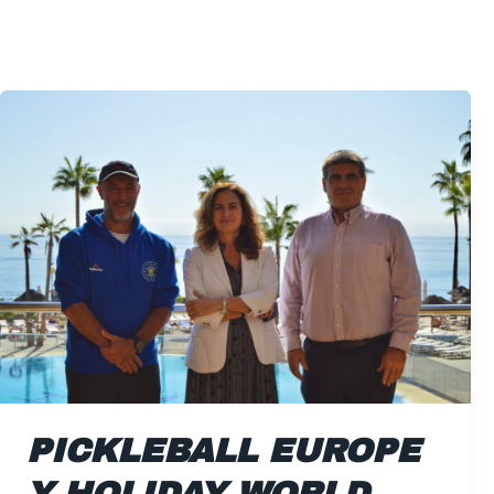
Pickleball
Europe
y
Holiday
World
Resort
unen
fuerzas
PICKLEBALL EUROPE
Y HOLIDAY WORLD