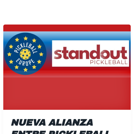
Nueva
alianza
entre
Pickleball
Europe
y
Standout
NUEVA ALIANZA