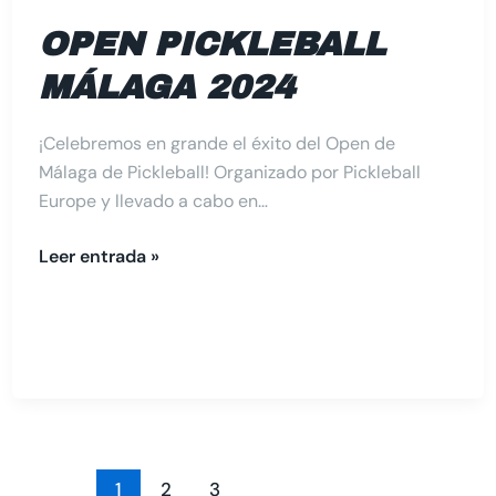
OPEN PICKLEBALL
MÁLAGA 2024
¡Celebremos en grande el éxito del Open de
Málaga de Pickleball! Organizado por Pickleball
Europe y llevado a cabo en…
Leer entrada »
1
2
3