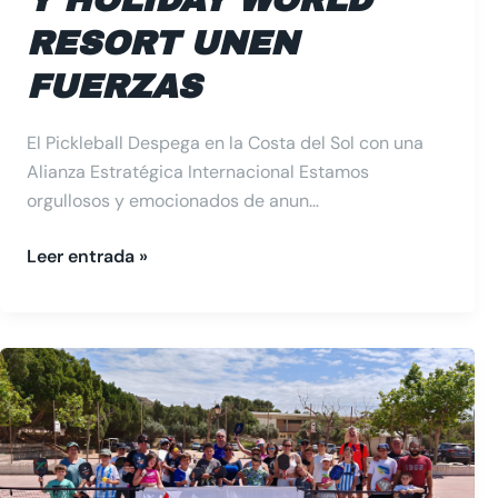
RESORT UNEN
FUERZAS
El Pickleball Despega en la Costa del Sol con una
Alianza Estratégica Internacional Estamos
orgullosos y emocionados de anun…
Leer entrada »
Pickleball
en
las
nuevas
generaciones