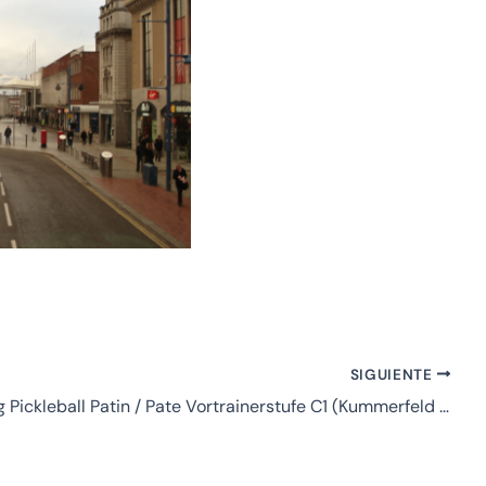
Office 365
Outlook Live
SIGUIENTE
Ausbildung Pickleball Patin / Pate Vortrainerstufe C1 (Kummerfeld – Alemania)