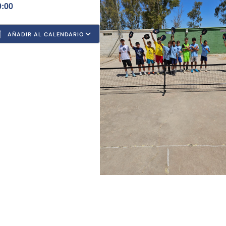
0:00
AÑADIR AL CALENDARIO
escargar ICS
Google Calendar