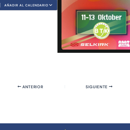
AÑADIR AL CALENDARIO
escargar ICS
Google Calendar
ANTERIOR
SIGUIENTE